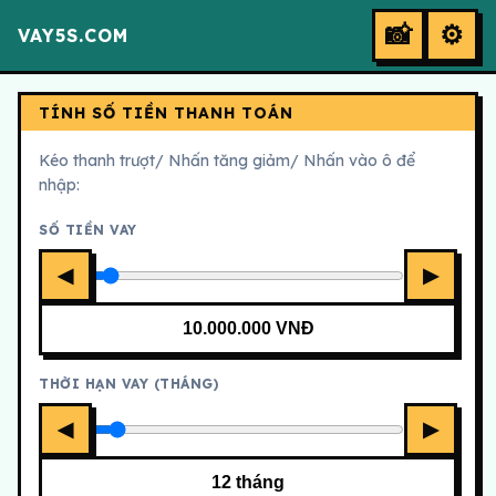
📸
⚙
VAY5S.COM
TÍNH SỐ TIỀN THANH TOÁN
Kéo thanh trượt/ Nhấn tăng giảm/ Nhấn vào ô để
nhập:
SỐ TIỀN VAY
◀
▶
THỜI HẠN VAY (THÁNG)
◀
▶